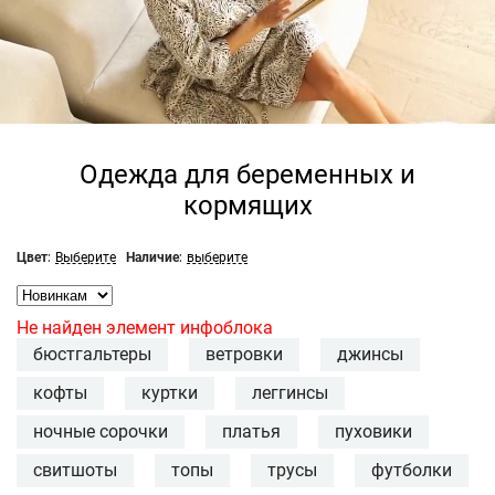
Одежда для беременных и
кормящих
Цвет:
Выберите
Наличие:
выберите
Не найден элемент инфоблока
бюстгальтеры
ветровки
джинсы
кофты
куртки
леггинсы
ночные сорочки
платья
пуховики
свитшоты
топы
трусы
футболки