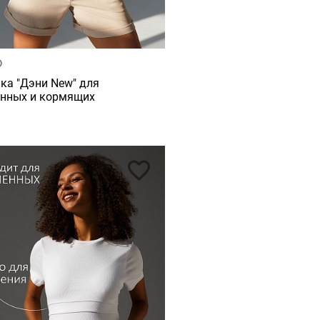
ка "Дэни New" для
нных и кормящих