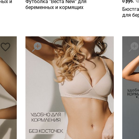
ных и
Футболка "Веста New" для
0 руб.
беременных и кормящих
Бюстга
для бе