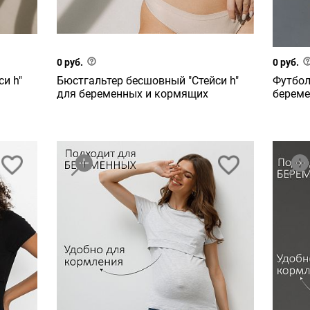
0 руб.
0 руб.
и h"
Бюстгальтер бесшовный "Стейси h"
Футбол
для беременных и кормящих
береме