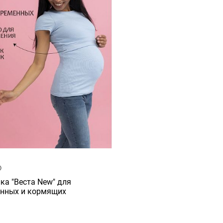
ка "Веста New" для
нных и кормящих