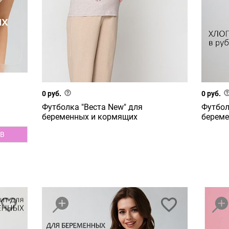
0 руб.
0 руб.
Футболка "Веста New" для
Футбол
беременных и кормящих
береме
B