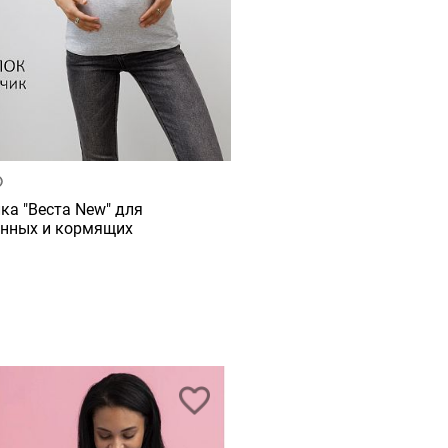
ка "Веста New" для
нных и кормящих