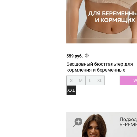
559 руб.
Бесшовный бюстгальтер для
кормления и беременных
S
M
L
XL
W
XXL