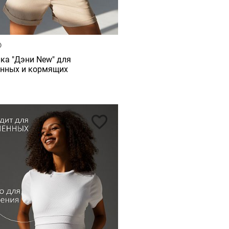
ка "Дэни New" для
нных и кормящих