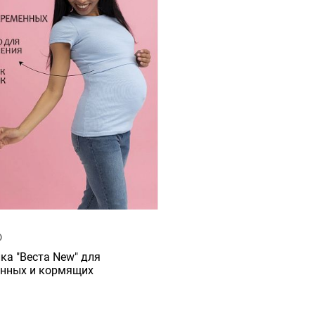
ка "Веста New" для
нных и кормящих