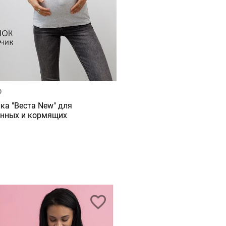
ка "Веста New" для
нных и кормящих