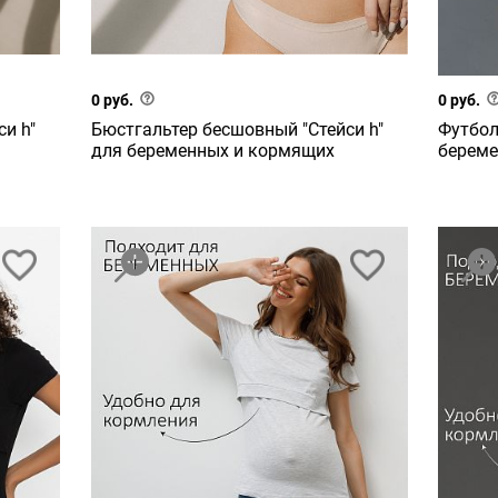
0 руб.
0 руб.
и h"
Бюстгальтер бесшовный "Стейси h"
Футбол
для беременных и кормящих
береме