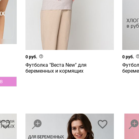
0 руб.
0 руб.
Футболка "Веста New" для
Футбол
беременных и кормящих
береме
B