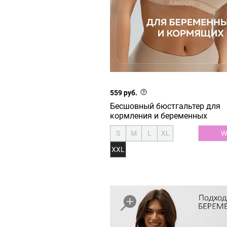
559 руб.
Бесшовный бюстгальтер для
кормления и беременных
S
M
L
XL
W
XXL