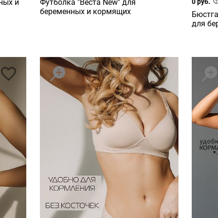
ных и
Футболка "Веста New" для
0 руб.
беременных и кормящих
Бюстга
для бе