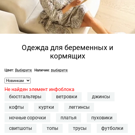
Одежда для беременных и
кормящих
Цвет:
Выберите
Наличие:
выберите
Не найден элемент инфоблока
бюстгальтеры
ветровки
джинсы
кофты
куртки
леггинсы
ночные сорочки
платья
пуховики
свитшоты
топы
трусы
футболки