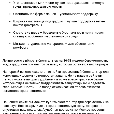
Утолщенные лямки – они лучше поддерживают тяжелую
грудь, предотвращая сутулость
Специальная форма чашек – увеличивает поддержку
Широкая ластовица под грудью – лучше поддерживает ее
вокруг диафрагмы
Отсутствие швов – бесшовные бюстгальтеры не натирают
ставшую особенно чувствительной грудь
Мягкие натуральные материалы – для обеспечения
комфорта
Лучше всего выбирать бюстгальтер на 36-38 неделе беременности,
когда грудь уже примет тот размер, который останется после родов.
На первый взгляд кажется, что найти правильный бюстгальтер для
кормящих – довольно непростая задача. Но на нашем сайте вы
легко сможете выбрать удобное и в то же время красивое белье,
которое будет не только поддерживать вашу грудь, но и радовать
глаз. Беременность – не повод отказываться от возможности
выглядеть привлекательно.
На нашем сайте вы можете купить бюстгальтер для беременных на
ваш вкус. Все товары имеют привлекательную цену, которая не
опустошит ваш кошелек. А удобная доставка по Москве позволит
вам заниматься шоппингом, не выходя из дома и не тревожа