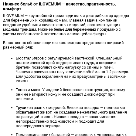
Нижнее бельё от ILOVEMUM — качество, практичность,
комфорт
ILOVE MUM — крупнейший производитель и дистрибьютор одежды
для беременных и кормящих мам. Главная задача компании —
создание удобных и качественных изделий, соответствующих
модным трендам. Нижнее
бельё для беременных
продумано с
учетом особенностей постепенно меняющейся фигуры.
В постоянно обновляющихся коллекциях представлен широкий
размерный ряд:
Бюстгальтеров с регулируемой застёжкой. Специальный
анатомический крой поддерживает грудь, а широкие
бретели позволяют снять нагрузку со спины и плеч.
Чашечки рассчитаны на увеличение объёма на 1-2 размера.
Для удобства кормления на них предусмотрены застёжки-
клипы.
Топов и маек. У изделий бесшовная конструкция, поэтому
они не натирают кожу и не создают дискомфорт при
ношении.
Трусиков разных моделей. Высокая посадка — полностью
обхватывает живот, не создавая нежелательного давления
на растущий живот. Низкая посадка — заканчивается
непосредственно под животом и подходит для
послеродового периода.
Поддерживающих бандажей — дородовых, универсальных,