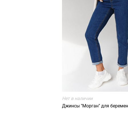
Нет в наличии
Джинсы "Морган" для береме