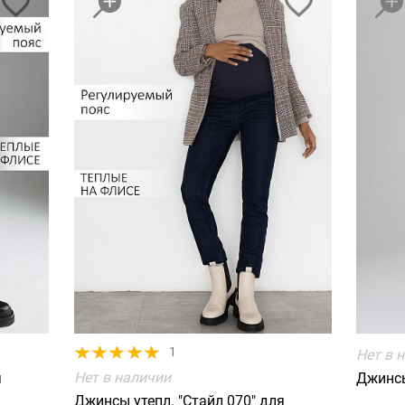
1
Нет в 
Нет в наличии
я
Джинсы
Джинсы утепл. "Стайл 070" для