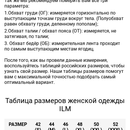
Так же мы рекомендуем померить Вам все три
параметра:
1.Обхват груди (ОГ): измеряется горизонтально по
выступающим точкам груди вокруг тела. (Полуобхват
равен обхвату груди, деленному пополам);
2.Обхват талии / обхват пояса (ОТ): измеряется, не
затягивая, по талии;
3. Обхват бедёр (ОБ): измерительная лента проходит
по самым выступающим местам ягодиц.
После того, как вы провели данные измерения,
воспользуйтесь таблицей российских размеров, чтобы
узнать свой размер. Наши таблицы размеров помогут
вам с максимальной точностью подобрать самый
оптимальный вариант.
Таблица размеров женской одежды
ILM
РАЗМЕР
42
44
46
48
50
52
(S)
(M)
(L)
(XL)
(XXL)
(XXXL)