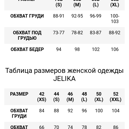
(S)
(M)
(L)
(XL)
ОБХВАТ ГРУДИ
88-91
92-95
96-99
100-
103
ОБХВАТ ПОД
73-77
78-82
83-87
88-92
ГРУДЬЮ
ОБХВАТ БЕДЕР
94
98
102
106
Таблица размеров женской одежды
JELIKA
РАЗМЕР
42
44
46
48
50
52
(XS)
(S)
(M)
(L)
(XL)
(XXL)
ОБХВАТ
84
88
92
96
100
104
ГРУДИ
ОБХВАТ
66
70
74
78
82
86