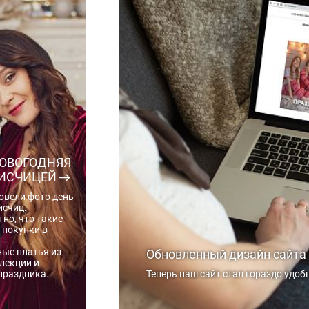
ОВОГОДНЯЯ
ПИСЧИЦЕЙ
овели фото день
исчиц.
тно, что такие
 покупки в
ые платья из
Обновленный дизайн сайта
лекции и
праздника.
Теперь наш сайт стал гораздо удоб