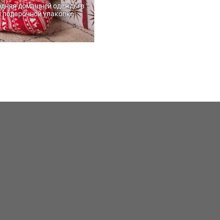
одняя домашней одежды в
 подарочной упаковке