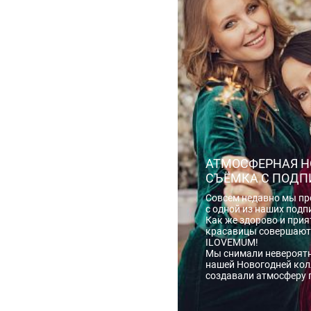
АТМОСФЕРНАЯ Н
СЪЁМКА С ПОД
Совсем недавно мы пр
с одной из наших подп
Как же здорово и прия
красавицы совершают
ILOVEMUM!
Мы снимали невероятн
нашей Новогодней кол
создавали атмосферу 