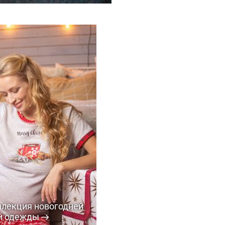
ллекция новогодней
й одежды