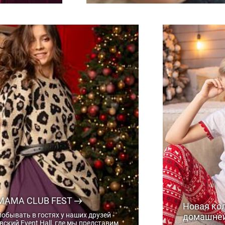
MAMA CLUB FEST
Новая ко
обывать в гостях у наших друзей -
домашне
ский Event Hall, где мы представим