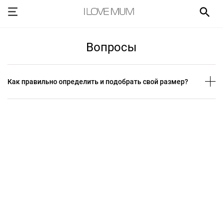
Вопросы
Как правильно определить и подобрать свой размер?
Вся наша одежда соответствует стандартным российским
размерам. Для определения размера рекомендуем
воспользоваться
данной таблицей
.
При выборе размера верхней одежды для ношения в период
беременности лучше ориентироваться на размер до
беременности, если в комплекте к куртке есть специальная
вставка для животика.