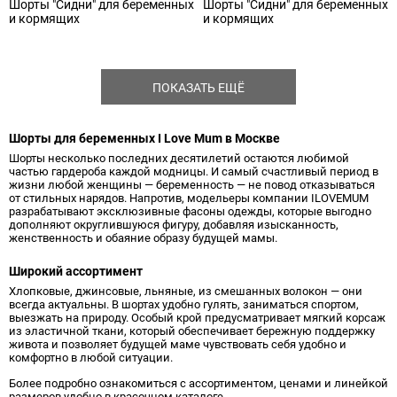
Шорты "Сидни" для беременных
Шорты "Сидни" для беременных
и кормящих
и кормящих
ПОКАЗАТЬ ЕЩЁ
Шорты для беременных I Love Mum в Москве
Шорты несколько последних десятилетий остаются любимой
частью гардероба каждой модницы. И самый счастливый период в
жизни любой женщины — беременность — не повод отказываться
от стильных нарядов. Напротив, модельеры компании ILOVEMUM
разрабатывают эксклюзивные фасоны одежды, которые выгодно
дополняют округлившуюся фигуру, добавляя изысканность,
женственность и обаяние образу будущей мамы.
Широкий ассортимент
Хлопковые, джинсовые, льняные, из смешанных волокон — они
всегда актуальны. В шортах удобно гулять, заниматься спортом,
выезжать на природу. Особый крой предусматривает мягкий корсаж
из эластичной ткани, который обеспечивает бережную поддержку
живота и позволяет будущей маме чувствовать себя удобно и
комфортно в любой ситуации.
Более подробно ознакомиться с ассортиментом, ценами и линейкой
размеров удобно в красочном каталоге.