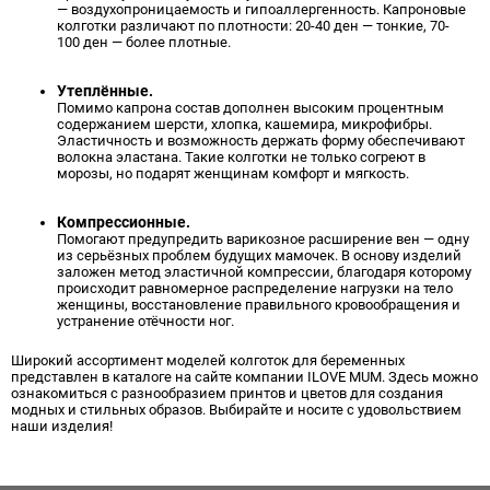
— воздухопроницаемость и гипоаллергенность. Капроновые
колготки различают по плотности: 20-40 ден — тонкие, 70-
100 ден — более плотные.
Утеплённые.
Помимо капрона состав дополнен высоким процентным
содержанием шерсти, хлопка, кашемира, микрофибры.
Эластичность и возможность держать форму обеспечивают
волокна эластана. Такие колготки не только согреют в
морозы, но подарят женщинам комфорт и мягкость.
Компрессионные.
Помогают предупредить варикозное расширение вен — одну
из серьёзных проблем будущих мамочек. В основу изделий
заложен метод эластичной компрессии, благодаря которому
происходит равномерное распределение нагрузки на тело
женщины, восстановление правильного кровообращения и
устранение отёчности ног.
Широкий ассортимент моделей колготок для беременных
представлен в каталоге на сайте компании ILOVE MUM. Здесь можно
ознакомиться с разнообразием принтов и цветов для создания
модных и стильных образов. Выбирайте и носите с удовольствием
наши изделия!