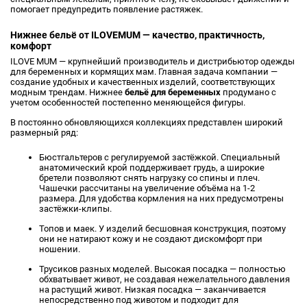
помогает предупредить появление растяжек.
Нижнее бельё от ILOVEMUM — качество, практичность,
комфорт
ILOVE MUM — крупнейший производитель и дистрибьютор одежды
для беременных и кормящих мам. Главная задача компании —
создание удобных и качественных изделий, соответствующих
модным трендам. Нижнее
бельё для беременных
продумано с
учетом особенностей постепенно меняющейся фигуры.
В постоянно обновляющихся коллекциях представлен широкий
размерный ряд:
Бюстгальтеров с регулируемой застёжкой. Специальный
анатомический крой поддерживает грудь, а широкие
бретели позволяют снять нагрузку со спины и плеч.
Чашечки рассчитаны на увеличение объёма на 1-2
размера. Для удобства кормления на них предусмотрены
застёжки-клипы.
Топов и маек. У изделий бесшовная конструкция, поэтому
они не натирают кожу и не создают дискомфорт при
ношении.
Трусиков разных моделей. Высокая посадка — полностью
обхватывает живот, не создавая нежелательного давления
на растущий живот. Низкая посадка — заканчивается
непосредственно под животом и подходит для