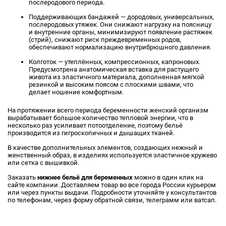
послеродового периода.
Поддерживающих бандажей — дородовых, универсальных,
послеродовых утяжек. Они снижают нагрузку на поясницу
и внутренние органы, минимизируют появление растяжек
(стрий), снижают риск преждевременных родов,
обеспечивают нормализацию внутрибрюшного давления.
Колготок — утеплённых, компрессионных, капроновых.
Предусмотрена анатомическая вставка для растущего
живота из эластичного материала, дополненная мягкой
резинкой и высоким поясом с плоскими швами, что
делает ношение комфортным.
На протяжении всего периода беременности женский организм
вырабатывает большое количество тепловой энергии, что в
несколько раз усиливает потоотделение, поэтому бельё
производится из гигроскопичных и дышащих тканей.
В качестве дополнительных элементов, создающих нежный и
женственный образ, в изделиях используется эластичное кружево
или сетка с вышивкой.
Заказать
нижнее бельё для беременных
можно в один клик на
сайте компании. Доставляем товар во все города России курьером
или через пункты выдачи. Подробности уточняйте у консультантов
по телефонам, через форму обратной связи, телеграмм или ватсап.