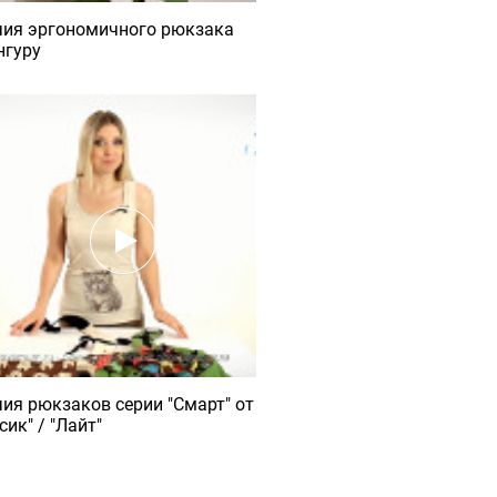
чия эргономичного рюкзака
нгуру
ия рюкзаков серии "Смарт" от
сик" / "Лайт"