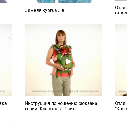
Отли
Зимняя куртка 3 в 1
от ке
ака
Инструкция по ношению рюкзака
Отлич
серии "Классик" / "Лайт"
"Клас