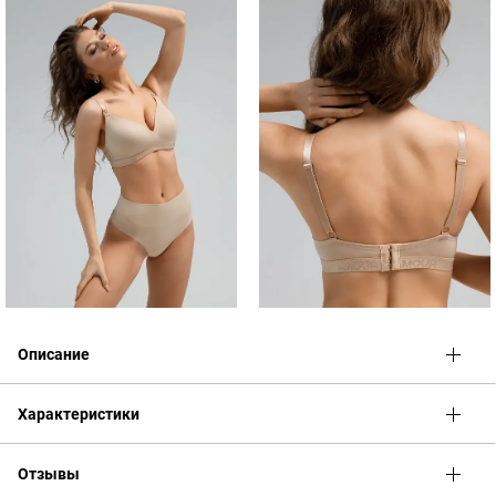
Описание
Согласно Постановлению Правительства РФ от 19.01.1998 N
Характеристики
55 (ред. от 23.12.2016) к Перечню непродовольственных
товаров надлежащего качества, не подлежащих возврату или
обмену на аналогичный товар других размера, формы,
Отзывы
габарита, фасона, расцветки или комплектации относятся