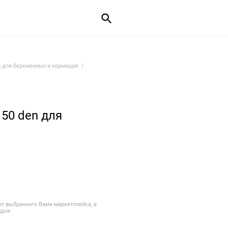
и для беременных и кормящих
 50 den для
от выбранного Вами маркетплейса, а
идки