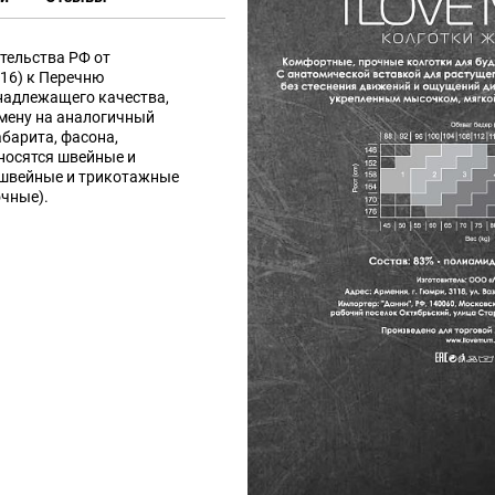
тельства РФ от
016) к Перечню
надлежащего качества,
мену на аналогичный
абарита, фасона,
носятся швейные и
 швейные и трикотажные
очные).