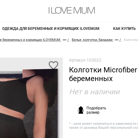
ОДЕЖДА ДЛЯ БЕРЕМЕННЫХ И КОРМЯЩИХ ILOVEMUM
КАК КУПИТЬ
я беременных и кормящих ILOVEMUM
Белье, колготки, бандажи
Колготк
Артикул
103022
Колготки Microfiber
беременных
Нет в наличии
Подобрать
размер
* - цена может измениться в зависимости 
также от размера Вашей персональной ск