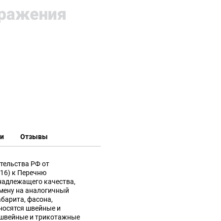
ки
Отзывы
тельства РФ от
016) к Перечню
надлежащего качества,
мену на аналогичный
абарита, фасона,
носятся швейные и
 швейные и трикотажные