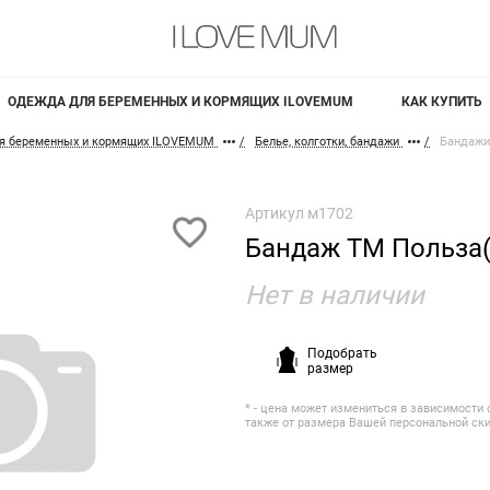
ОДЕЖДА ДЛЯ БЕРЕМЕННЫХ И КОРМЯЩИХ ILOVEMUM
КАК КУПИТЬ
я беременных и кормящих ILOVEMUM
Белье, колготки, бандажи
Бандажи
Артикул
м1702
Бандаж ТМ Польза
Нет в наличии
Подобрать
размер
* - цена может измениться в зависимости 
также от размера Вашей персональной ск