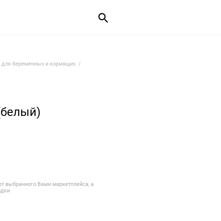
 для беременных и кормящих
(белый)
от выбранного Вами маркетплейса, а
идки