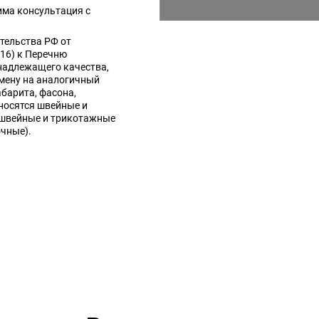
има консультация с
тельства РФ от
016) к Перечню
надлежащего качества,
мену на аналогичный
абарита, фасона,
носятся швейные и
 швейные и трикотажные
очные).