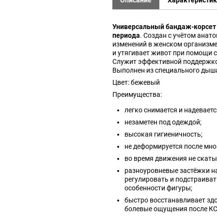
Описание
Характеристи
Универсальный бандаж-корсет 
периода
. Создан с учётом анат
изменений в женском организм
и утягивает живот при помощи 
Служит эффективной поддержко
Выполнен из специального дыш
Цвет: бежевый
Преимущества:
легко снимается и надеваетс
незаметен под одеждой;
высокая гигиеничность;
не деформируется после мно
во время движения не скаты
разноуровневые застёжки н
регулировать и подстраиват
особенности фигуры;
быстро восстанавливает зд
болевые ощущения после КС