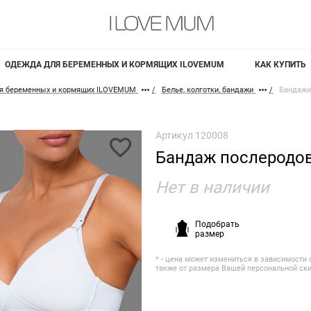
ОДЕЖДА ДЛЯ БЕРЕМЕННЫХ И КОРМЯЩИХ ILOVEMUM
КАК КУПИТЬ
я беременных и кормящих ILOVEMUM
Белье, колготки, бандажи
Бандажи
Артикул
120008
Бандаж послеродо
Нет в наличии
Подобрать
размер
* - цена может измениться в зависимости 
также от размера Вашей персональной ск