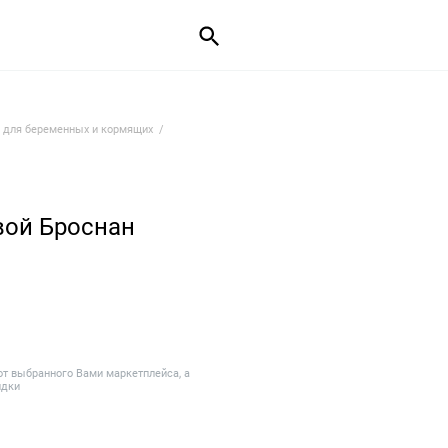
 для беременных и кормящих
вой Броснан
от выбранного Вами маркетплейса, а
идки