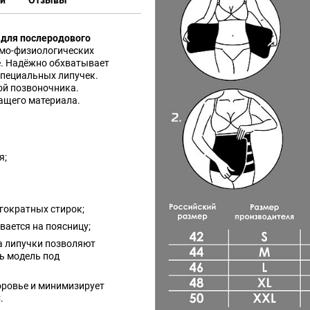
ки
Отзывы
для послеродового
омо-физиологических
е. Надёжно обхватывает
специальных липучек.
й позвоночника.
ащего материала.
я;
гократных стирок;
вается на поясницу;
а липучки позволяют
ь модель под
оровье и минимизирует
.