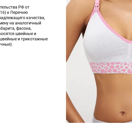
тельства РФ от
016) к Перечню
надлежащего качества,
мену на аналогичный
абарита, фасона,
носятся швейные и
 швейные и трикотажные
очные).