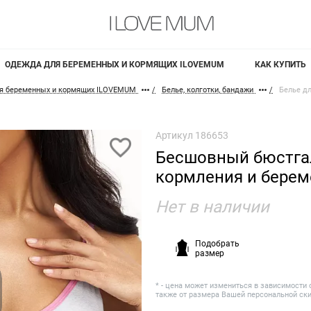
ОДЕЖДА ДЛЯ БЕРЕМЕННЫХ И КОРМЯЩИХ ILOVEMUM
КАК КУПИТЬ
я беременных и кормящих ILOVEMUM
Белье, колготки, бандажи
Белье д
Артикул
186653
Бесшовный бюстга
кормления и бере
Нет в наличии
Подобрать
размер
* - цена может измениться в зависимости 
также от размера Вашей персональной ск