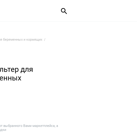
ля беременных и кормящих
льтер для
менных
от выбранного Вами маркетплейса, а
идки