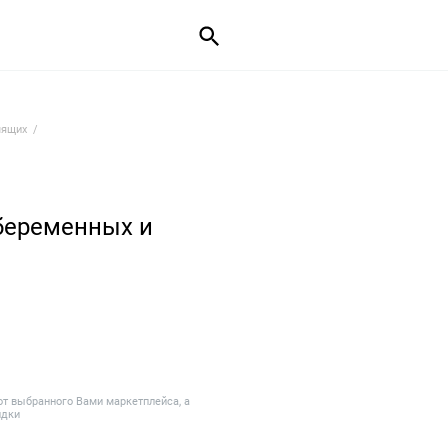
мящих
 беременных и
от выбранного Вами маркетплейса, а
идки