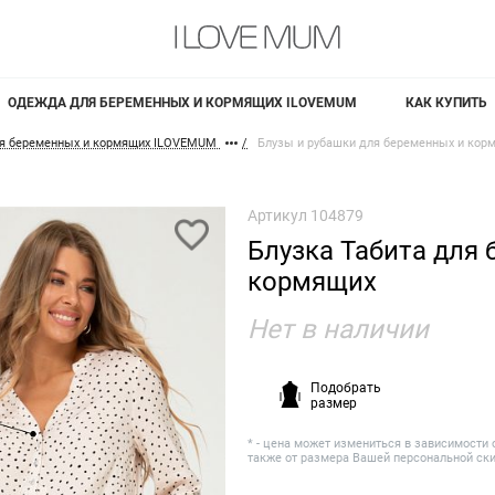
ОДЕЖДА ДЛЯ БЕРЕМЕННЫХ И КОРМЯЩИХ ILOVEMUM
КАК КУПИТЬ
я беременных и кормящих ILOVEMUM
Блузы и рубашки для беременных и кор
Артикул
104879
Блузка Табита для
кормящих
Нет в наличии
Подобрать
размер
* - цена может измениться в зависимости 
также от размера Вашей персональной ск