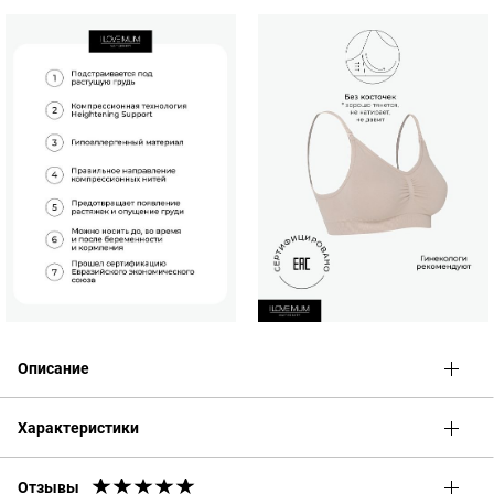
Описание
Тип:
для беременных и кормящих
Характеристики
Материал:
90% нейлон, 10% спандекс
Чашка:
с уплотнителем
Косточки:
нет
Отзывы