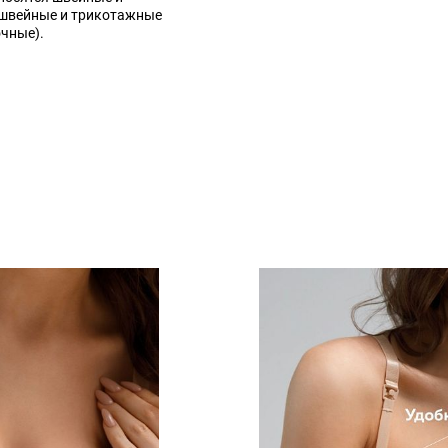
 швейные и трикотажные
очные).