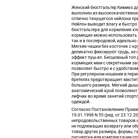
Женский бюстгальтер Кимико д
выполнен из высококачественно
отлично тянущегося нейлона пр
Нейлон выводит влагу и быстро 
бюстгальтера для кормления хл
кормящих можно использовать к
так и в послеродовой, идеально
Мягкие чашки без косточек с к
деликатно фиксируют грудь, не 
эффект пуш-ап. Бесшовный топ 
кормящих мам с секретными за
позволяет быстро и с удобство
При регулярном ношении в пери
бретелях предотвращает мастит
большого размера. Мягкий дыш
анатомический крой позволяют
лифчик во время занятий спорт
одеждой.
Согласно Постановлению Прави
19.01.1998 N 55 (ред. от 23.12.2
непродовольственных товаров 
не подлежащих возврату или об
товар других размера, формы, г
расцветки или комплектации от