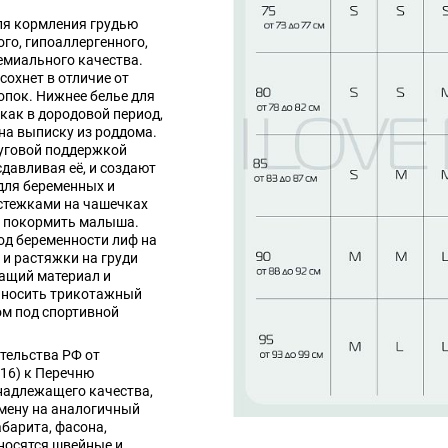
ля кормления грудью
го, гипоаллергенного,
емиального качества.
сохнет в отличие от
опок. Нижнее белье для
ак в дородовой период,
 на выписку из роддома.
руговой поддержкой
сдавливая её, и создают
для беременных и
стежками на чашечках
м покормить малыша.
од беременности лиф на
 и растяжки на груди
ащий материал и
 носить трикотажный
ом под спортивной
тельства РФ от
016) к Перечню
надлежащего качества,
мену на аналогичный
абарита, фасона,
носятся швейные и