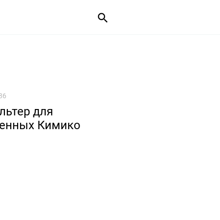
86
льтер для
менных Кимико