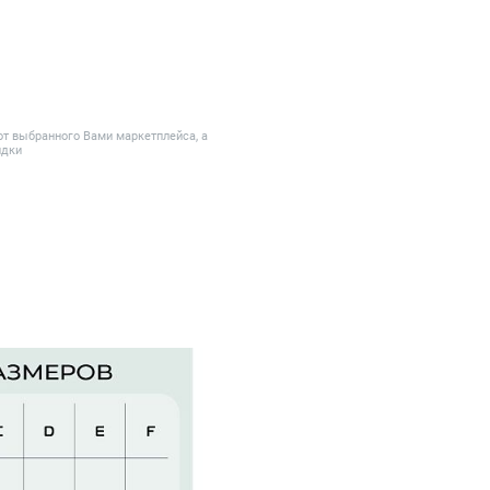
от выбранного Вами маркетплейса, а
идки