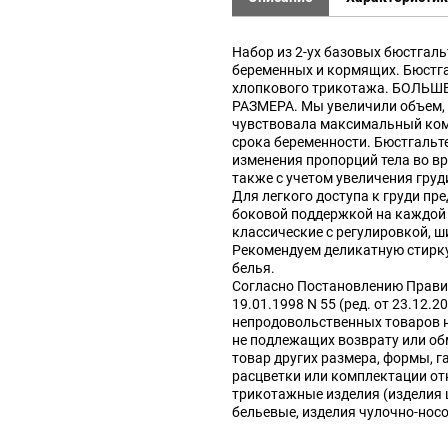
Набор из 2-ух базовых бюстгаль
беременных и кормящих. Бюстг
хлопкового трикотажа. БОЛЬШ
РАЗМЕРА. Мы увеличили объем,
чувствовала максимальный ком
срока беременности. Бюстгальт
изменения пропорций тела во вр
также с учетом увеличения груд
Для легкого доступа к груди пр
боковой поддержкой на каждой 
классические с регулировкой, ш
Рекомендуем деликатную стирку
белья.
Согласно Постановлению Прави
19.01.1998 N 55 (ред. от 23.12.2
непродовольственных товаров 
не подлежащих возврату или об
товар других размера, формы, г
расцветки или комплектации от
трикотажные изделия (изделия
бельевые, изделия чулочно-нос