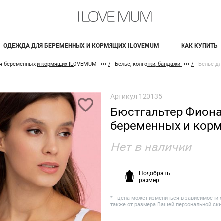
ОДЕЖДА ДЛЯ БЕРЕМЕННЫХ И КОРМЯЩИХ ILOVEMUM
КАК КУПИТЬ
я беременных и кормящих ILOVEMUM
Белье, колготки, бандажи
Белье д
Артикул
120135
Бюстгальтер Фиона
беременных и кор
Нет в наличии
Подобрать
размер
* - цена может измениться в зависимости 
также от размера Вашей персональной ск