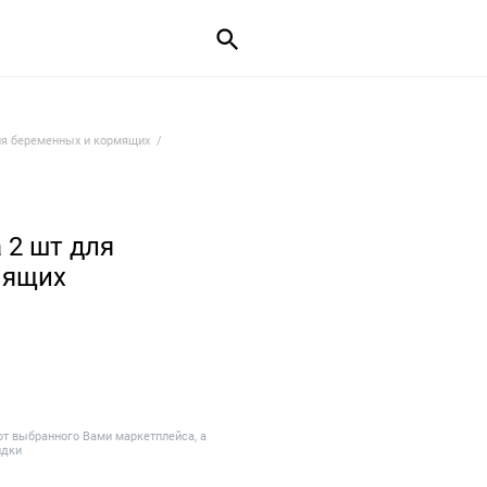
ля беременных и кормящих
 2 шт для
мящих
от выбранного Вами маркетплейса, а
идки