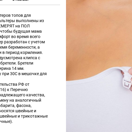
теров топов для
альтеры выполнены из
ЕМЕРЯТ на ПОЛ
 чтобы будущая мама
форт во время всего
ер разработан с учетом
емя беременности, а
и в период кормления.
едусмотрена клипса с
бретели. Бретели
ирина 14 мм.
 при 30С в мешочке для
тельства РФ от
016) к Перечню
надлежащего качества,
мену на аналогичный
абарита, фасона,
носятся швейные и
 швейные и трикотажные
очные).