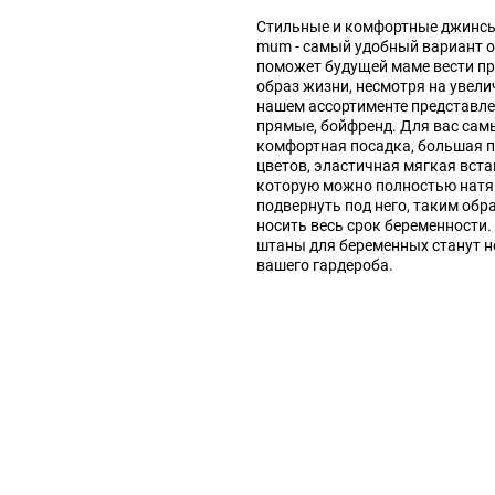
Стильные и комфортные джинсы 
mum - самый удобный вариант 
поможет будущей маме вести п
образ жизни, несмотря на увел
нашем ассортименте представл
прямые, бойфренд. Для вас сам
комфортная посадка, большая 
цветов, эластичная мягкая вста
которую можно полностью натя
подвернуть под него, таким об
носить весь срок беременности
штаны для беременных станут 
вашего гардероба.