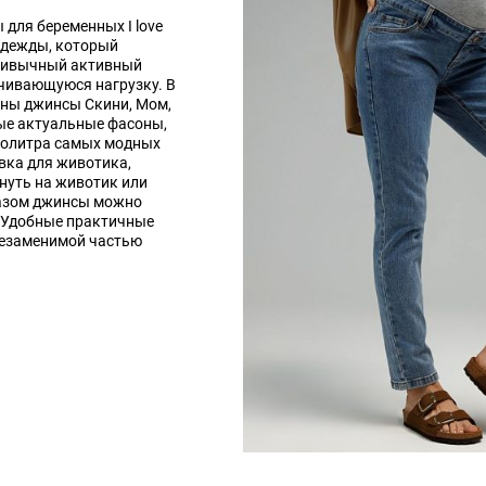
для беременных I love
одежды, который
ривычный активный
ичивающуюся нагрузку. В
ены джинсы Скини, Мом,
ые актуальные фасоны,
политра самых модных
вка для животика,
нуть на животик или
разом джинсы можно
. Удобные практичные
незаменимой частью