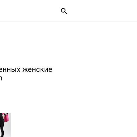
енных женские
m