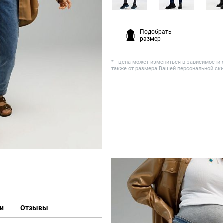
Подобрать
размер
* - цена может измениться в зависимости 
также от размера Вашей персональной ск
ки
Отзывы