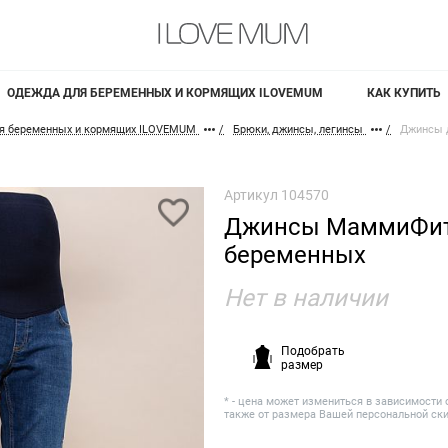
ОДЕЖДА ДЛЯ БЕРЕМЕННЫХ И КОРМЯЩИХ ILOVEMUM
КАК КУПИТЬ
я беременных и кормящих ILOVEMUM
Брюки, джинсы, легинсы
Джинсы 
Артикул
104570
Джинсы МаммиФит
беременных
Нет в наличии
Подобрать
размер
* - цена может измениться в зависимости 
также от размера Вашей персональной ск