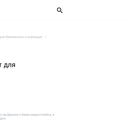
для беременных и кормящих
 для
от выбранного Вами маркетплейса, а
идки