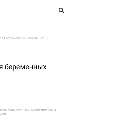
для беременных и кормящих
я беременных
от выбранного Вами маркетплейса, а
идки