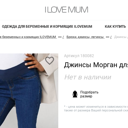
ОДЕЖДА ДЛЯ БЕРЕМЕННЫХ И КОРМЯЩИХ ILOVEMUM
КАК КУПИТЬ
я беременных и кормящих ILOVEMUM
Брюки, джинсы, легинсы
Джинсы 
Артикул
180082
Джинсы Морган дл
Нет в наличии
Подобрать
размер
* - цена может измениться в зависимости 
также от размера Вашей персональной ск