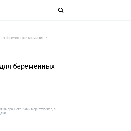
для беременных и кормящих
 для беременных
от выбранного Вами маркетплейса, а
идки