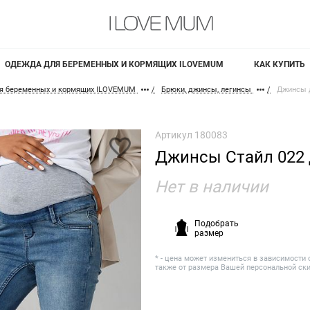
ОДЕЖДА ДЛЯ БЕРЕМЕННЫХ И КОРМЯЩИХ ILOVEMUM
КАК КУПИТЬ
я беременных и кормящих ILOVEMUM
Брюки, джинсы, легинсы
Джинсы 
Артикул
180083
Джинсы Стайл 022
Нет в наличии
Подобрать
размер
* - цена может измениться в зависимости 
также от размера Вашей персональной ск