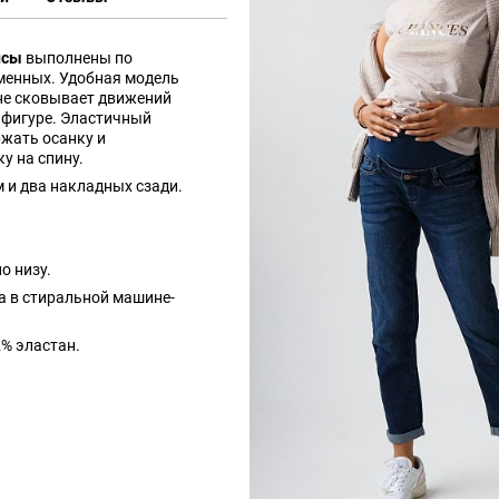
нсы
выполнены по
менных. Удобная модель
 не сковывает движений
 фигуре. Эластичный
жать осанку и
у на спину.
 и два накладных сзади.
о низу.
а в стиральной машине-
2% эластан.