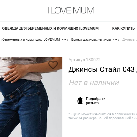
ОДЕЖДА ДЛЯ БЕРЕМЕННЫХ И КОРМЯЩИХ ILOVEMUM
КАК КУПИТЬ
я беременных и кормящих ILOVEMUM
Брюки, джинсы, легинсы
Джинсы 
Артикул
180072
Джинсы Стайл 043
Нет в наличии
Подобрать
размер
* - цена может измениться в зависимости 
также от размера Вашей персональной ск