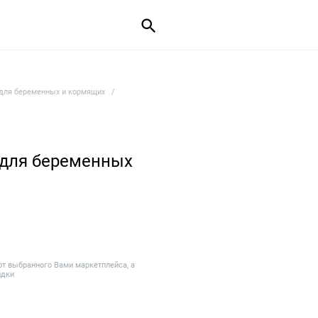
для беременных и кормящих
 для беременных
от выбранного Вами маркетплейса, а
идки