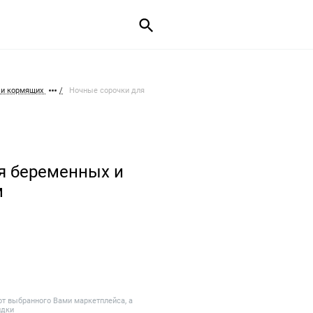
 и кормящих
Ночные сорочки для
ля беременных и
м
от выбранного Вами маркетплейса, а
идки