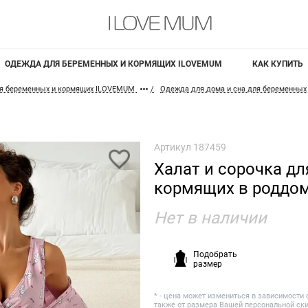
ОДЕЖДА ДЛЯ БЕРЕМЕННЫХ И КОРМЯЩИХ ILOVEMUM
КАК КУПИТЬ
я беременных и кормящих ILOVEMUM
Одежда для дома и сна для беременных
Артикул
187459
Халат и сорочка д
кормящих в роддо
Нет в наличии
Подобрать
размер
* - цена может измениться в зависимости 
также от размера Вашей персональной ск