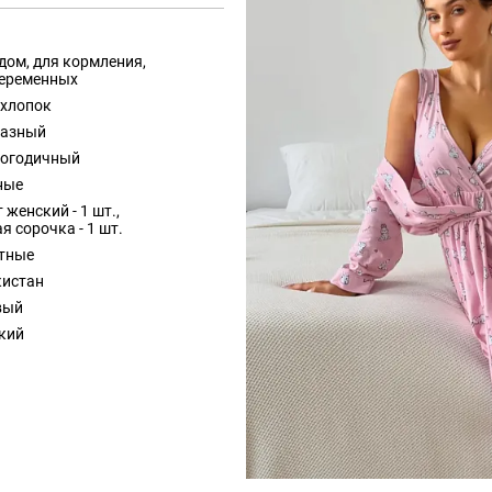
дом, для кормления,
беременных
 хлопок
разный
логодичный
ные
 женский - 1 шт.,
я сорочка - 1 шт.
тные
кистан
вый
кий