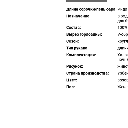
Длина сорочки/пеньюара:
миди
Назначение:
в род
для 
Состав:
100%
Вырез горловины:
V-об
Сезон:
круг
Тип рукава:
длин
Комплектация:
Халат
ночна
Рисунок:
живо
Страна производства:
Узбе
Цвет:
розо
Пол:
Женс