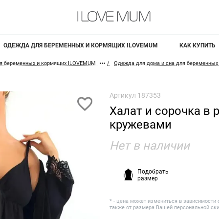
ОДЕЖДА ДЛЯ БЕРЕМЕННЫХ И КОРМЯЩИХ ILOVEMUM
КАК КУПИТЬ
я беременных и кормящих ILOVEMUM
Одежда для дома и сна для беременных
Артикул
187353
Халат и сорочка в 
кружевами
Нет в наличии
Подобрать
размер
* - цена может измениться в зависимости 
также от размера Вашей персональной ск