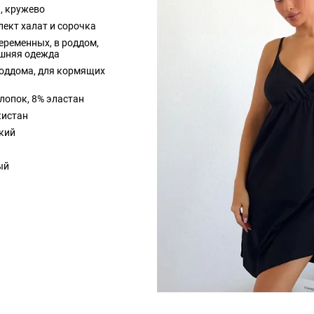
, кружево
ект халат и сорочка
еременных, в роддом,
шняя одежда
оддома, для кормящих
лопок, 8% эластан
кистан
кий
ый