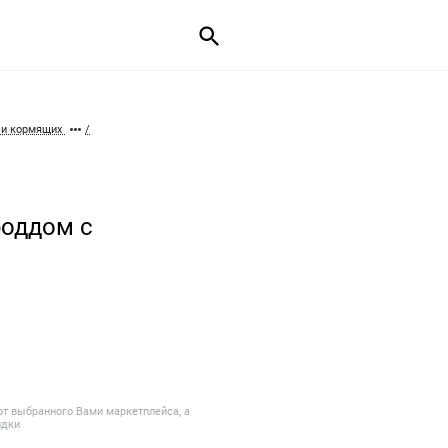
 и кормящих
роддом с
от выбранного Вами маркетплейса, а
идки