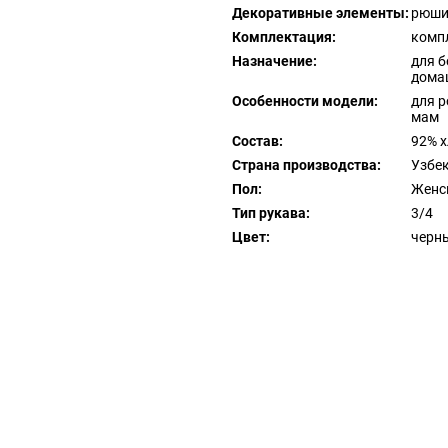
Декоративные элементы:
рюши
Комплектация:
компл
Назначение:
для б
дома
Особенности модели:
для р
мам
Состав:
92% х
Страна производства:
Узбе
Пол:
Женс
Тип рукава:
3/4
Цвет:
черн