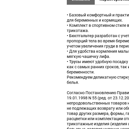
• Базовый комфортный и практ
для беременных и кормящих.
• Комплект в спортивном стиле 
трикотажа.
•
Бюстгальтер
разработан с уче
пропорций тела во время береме
учетом увеличения груди в пери
• Для удобства кормления малы
мягкую чашечку лифа.
•
Трусы
имеют удобную посадку 
как с самых ранних сроков, так 
беременности.
Рекомендуем деликатную стирку
белья.
Согласно Постановлению Прави
19.01.1998 N 55 (ред. от 23.12.2
непродовольственных товаров 
не подлежащих возврату или об
товар других размера, формы, г
расцветки или комплектации от
трикотажные изделия (изделия
бельевые, изделия чулочно-нос