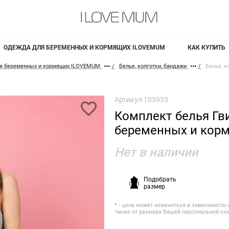
ОДЕЖДА ДЛЯ БЕРЕМЕННЫХ И КОРМЯЩИХ ILOVEMUM
КАК КУПИТЬ
я беременных и кормящих ILOVEMUM
Белье, колготки, бандажи
Белье, к
Артикул
103935
Комплект белья Гв
беременных и кор
Нет в наличии
Подобрать
размер
* - цена может измениться в зависимости 
также от размера Вашей персональной ск