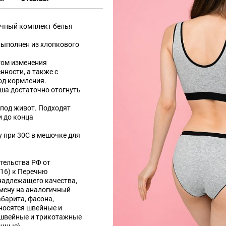
ичный комплект белья
выполнен из хлопкового
том изменения
нности, а также с
од кормления.
ша достаточно отогнуть
под живот. Подходят
и до конца
 при 30С в мешочке для
тельства РФ от
016) к Перечню
надлежащего качества,
мену на аналогичный
абарита, фасона,
носятся швейные и
 швейные и трикотажные
очные).