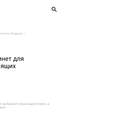
олготки, бандажи
инет для
мящих
от выбранного Вами маркетплейса, а
идки