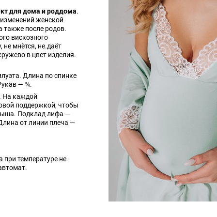
т для дома и роддома
.
 изменений женской
а также после родов.
ого вискозного
 не мнётся, не.даёт
кружево в цвет изделия.
илуэта. Длина по спинке
Рукав — ¾.
. На каждой
ковой поддержкой, чтобы
ыша. Подклад лифа —
Длина от линии плеча —
 при температуре не
автомат.