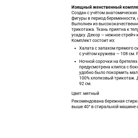
Изящный женственный комплек
Создан с учётом анатомических
фигуры в период беременности, 
Выполнен из высококачественн
трикотажа. Ткань приятна к телу,
усадку. Декор — нежное стрейч-
Комплект состоит из:
Халата с запахом прямого с
с учётом кружева — 108 см. 
Ночной сорочки на бретелях
предусмотрена клипса с бо
удобно было покормить мал
100% хлопковый трикотаж. 
92 см.
Цвет: мятный
Рекомендована бережная стирка
выше 40° в стиральной машине-