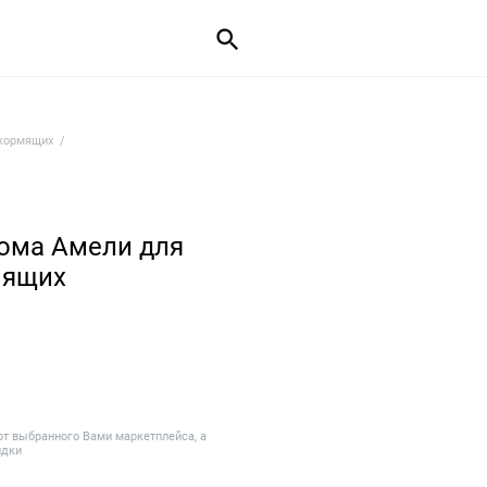
 кормящих
ома Амели для
мящих
от выбранного Вами маркетплейса, а
идки