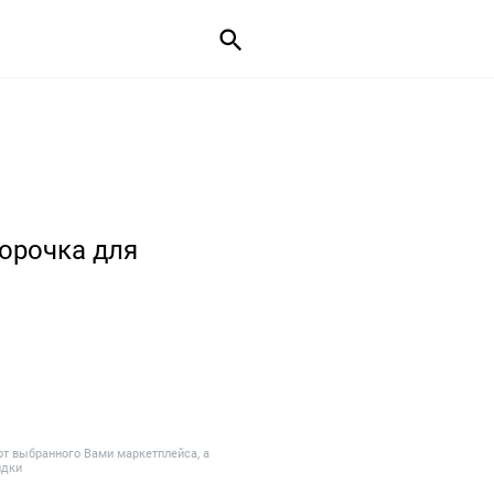
сорочка для
от выбранного Вами маркетплейса, а
идки