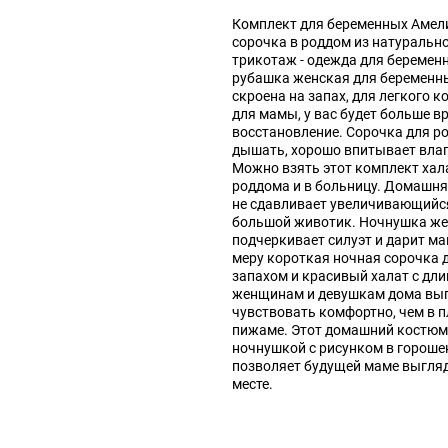
Комплект для беременных Амели
сорочка в роддом из натуральн
трикотаж - одежда для береме
рубашка женская для беременн
скроена на запах, для легкого 
для мамы, у вас будет больше вр
восстановление. Сорочка для р
дышать, хорошо впитывает влагу,
Можно взять этот комплект хал
роддома и в больницу. Домашн
не сдавливает увеличивающийся
большой животик. Ночнушка же
подчеркивает силуэт и дарит м
меру короткая ночная сорочка 
запахом и красивый халат с дл
женщинам и девушкам дома выг
чувствовать комфортно, чем в п
пижаме. Этот домашний костюм 
ночнушкой с рисунком в гороше
позволяет будущей маме выгляд
месте.