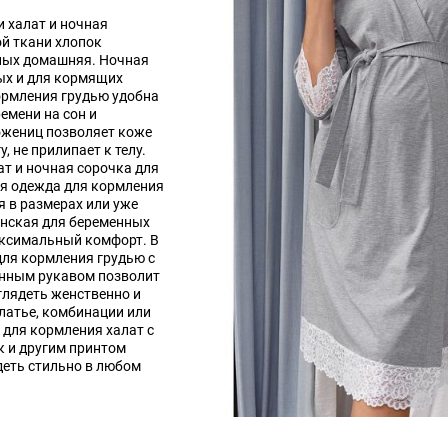
 халат и ночная
ой ткани хлопок
нных домашняя. Ночная
ых и для кормящих
кормления грудью удобна
емени на сон и
ожениц позволяет коже
 не прилипает к телу.
ат и ночная сорочка для
яя одежда для кормления
 в размерах или уже
нская для беременных
аксимальный комфорт. В
для кормления грудью с
инным рукавом позволит
лядеть женственно и
латье, комбинации или
для кормления халат с
к и другим принтом
еть стильно в любом