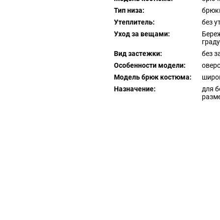
Тип низа:
брюк
Утеплитель:
без у
Уход за вещами:
Береж
граду
Вид застежки:
без з
Особенности модели:
овер
Модель брюк костюма:
широ
Назначение:
для б
разм