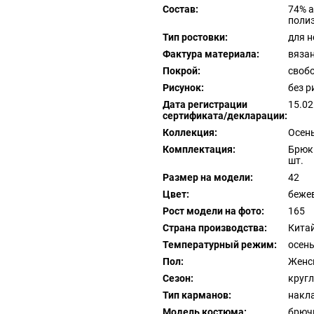
Состав:
74% а
поли
Тип ростовки:
для 
Фактура материала:
вяза
Покрой:
своб
Рисунок:
без р
Дата регистрации
15.02
сертификата/декларации:
Коллекция:
Осен
Комплектация:
Брюки
шт.
Размер на модели:
42
Цвет:
беже
Рост модели на фото:
165
Страна производства:
Кита
Температурный режим:
осень
Пол:
Женс
Сезон:
круг
Тип карманов:
накл
Модель костюма:
брюч