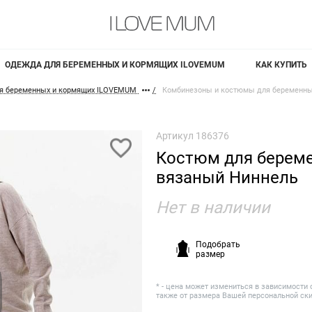
ОДЕЖДА ДЛЯ БЕРЕМЕННЫХ И КОРМЯЩИХ ILOVEMUM
КАК КУПИТЬ
я беременных и кормящих ILOVEMUM
Комбинезоны и костюмы для беременны
Артикул
186376
Костюм для берем
вязаный Ниннель
Нет в наличии
Подобрать
размер
* - цена может измениться в зависимости 
также от размера Вашей персональной ск