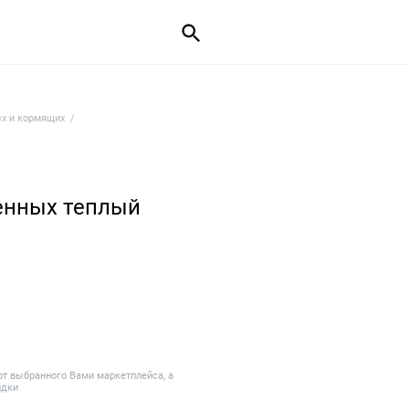
х и кормящих
енных теплый
от выбранного Вами маркетплейса, а
идки