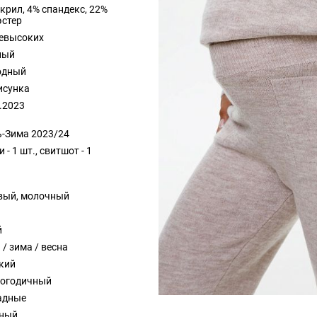
крил, 4% спандекс, 22%
эстер
невысоких
ный
одный
исунка
.2023
ь-Зима 2023/24
 - 1 шт., свитшот - 1
вый, молочный
й
 / зима / весна
кий
логодичный
адные
ный