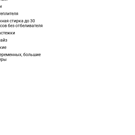
и
теплителя
ная стирка до 30
сов без отбеливателя
астежки
сайз
кие
еременных, большие
еры