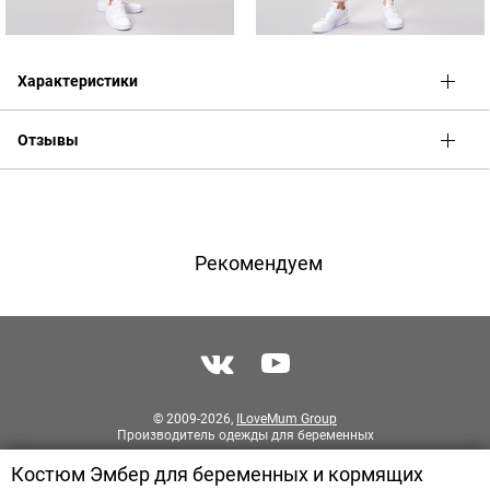
Характеристики
Отзывы
Оценка
Имя
Рекомендуем
Телефон
Отзыв
© 2009-2026,
ILoveMum Group
Производитель одежды для беременных
Костюм Эмбер для беременных и кормящих
Разработка сайта
PIXITE