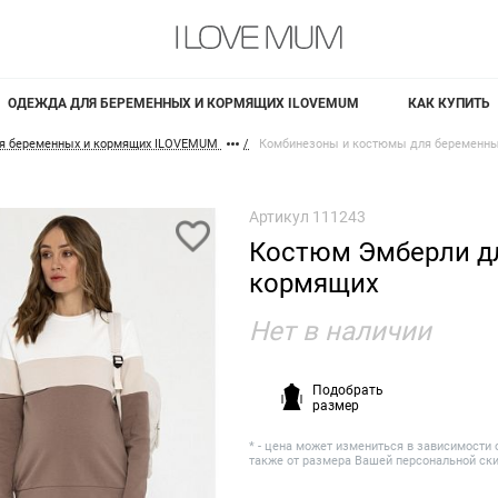
ОДЕЖДА ДЛЯ БЕРЕМЕННЫХ И КОРМЯЩИХ ILOVEMUM
КАК КУПИТЬ
я беременных и кормящих ILOVEMUM
Комбинезоны и костюмы для беременны
Артикул
111243
Костюм Эмберли д
кормящих
Нет в наличии
Подобрать
размер
* - цена может измениться в зависимости 
также от размера Вашей персональной ск