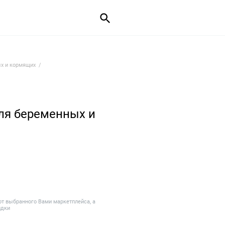
х и кормящих
ля беременных и
от выбранного Вами маркетплейса, а
идки