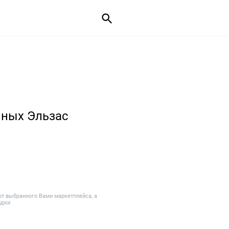
нных Эльзас
от выбранного Вами маркетплейса, а
идки