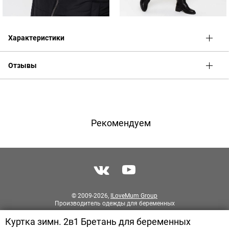
Характеристики
Отзывы
Оценка
Имя
Рекомендуем
Телефон
Отзыв
© 2009-2026,
ILoveMum Group
Производитель одежды для беременных
Куртка зимн. 2в1 Бретань для беременных
Разработка сайта
PIXITE