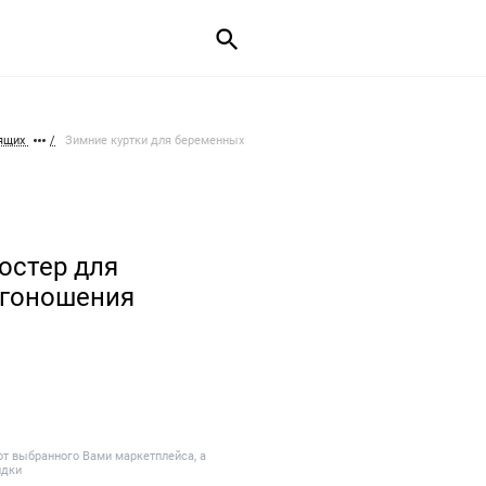
мящих
Зимние куртки для беременных
лостер для
нгоношения
от выбранного Вами маркетплейса, а
идки