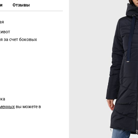
ки
Отзывы
ая
 живот
я за счет боковых
)
тка
еменных
вы можете в