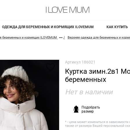
ОДЕЖДА ДЛЯ БЕРЕМЕННЫХ И КОРМЯЩИХ ILOVEMUM
КАК КУПИТЬ
я беременных и кормящих ILOVEMUM
Верхняя одежда для беременных и кор
Артикул
186021
Куртка зимн.2в1 М
беременных
Нет в наличии
Подобрать
размер
* - цена может измениться в зависимости 
также от размера Вашей персональной ск