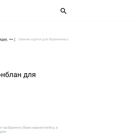
мящих
Зимние куртки для беременных
онблан для
от выбранного Вами маркетплейса, а
идки