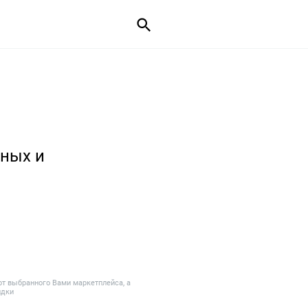
ных и
от выбранного Вами маркетплейса, а
идки