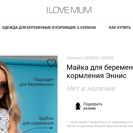
ОДЕЖДА ДЛЯ БЕРЕМЕННЫХ И КОРМЯЩИХ ILOVEMUM
КАК КУПИТЬ
Артикул
103509/104959
Майка для беремен
кормления Эннис
Нет в наличии
Подобрать
размер
* - цена может измениться в зависимости 
также от размера Вашей персональной ск