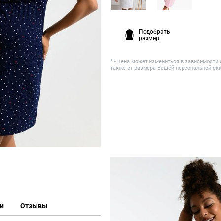
Подобрать
размер
* - цена может измениться в зависимости 
также от размера Вашей персональной ск
ки
Отзывы