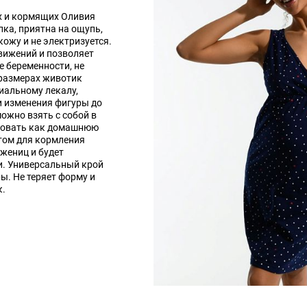
х и кормящих Оливия
ка, приятна на ощупь,
кожу и не электризуется.
движений и позволяет
е беременности, не
размерах животик
иальному лекалу,
и изменения фигуры до
ожно взять с собой в
ьзовать как домашнюю
етом для кормления
жениц и будет
и. Универсальный крой
ы. Не теряет форму и
к.