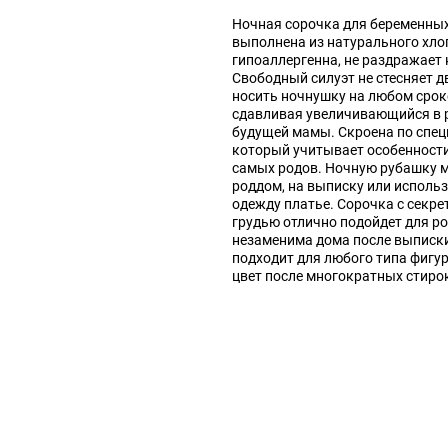
Ночная сорочка для беременны
выполнена из натурального хлоп
гипоаллергенна, не раздражает 
Свободный силуэт не стесняет 
носить ночнушку на любом срок
сдавливая увеличивающийся в 
будущей мамы. Скроена по спец
который учитывает особенност
самых родов. Ночную рубашку м
роддом, на выписку или испол
одежду платье. Сорочка с секр
грудью отлично подойдет для ро
незаменима дома после выписк
подходит для любого типа фигур
цвет после многократных стиро