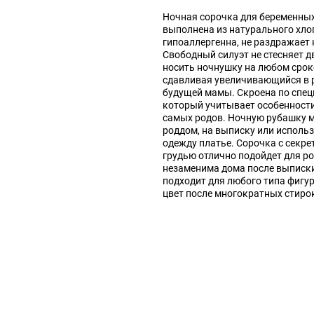
Ночная сорочка для беременны
выполнена из натурального хлоп
гипоаллергенна, не раздражает 
Свободный силуэт не стесняет 
носить ночнушку на любом срок
сдавливая увеличивающийся в 
будущей мамы. Скроена по спец
который учитывает особенност
самых родов. Ночную рубашку м
роддом, на выписку или испол
одежду платье. Сорочка с секр
грудью отлично подойдет для ро
незаменима дома после выписк
подходит для любого типа фигур
цвет после многократных стиро