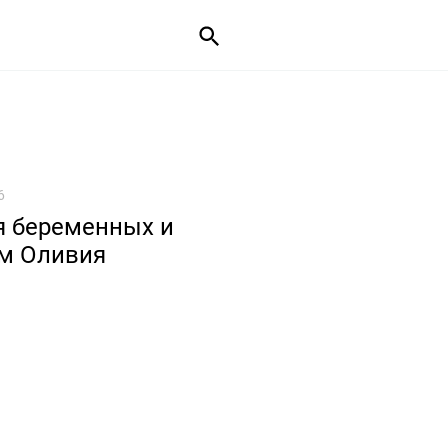
6
я беременных и
ом Оливия