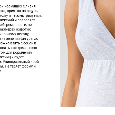
х и кормящих Оливия
ка, приятна на ощупь,
кожу и не электризуется.
движений и позволяет
е беременности, не
размерах животик
иальному лекалу,
и изменения фигуры до
ожно взять с собой в
ьзовать как домашнюю
етом для кормления
жениц и будет
и. Универсальный крой
ы. Не теряет форму и
к.