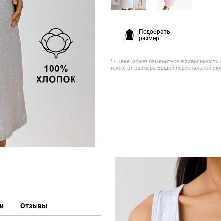
Подобрать
размер
* - цена может измениться в зависимости 
также от размера Вашей персональной ск
ки
Отзывы