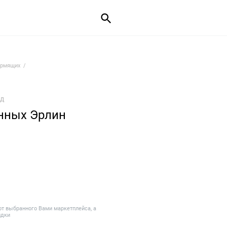
ормящих
ад
нных Эрлин
от выбранного Вами маркетплейса, а
идки