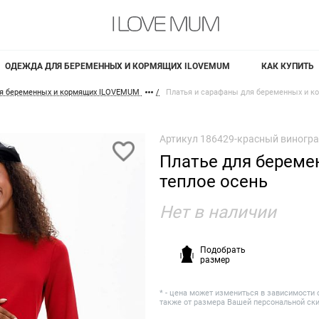
ОДЕЖДА ДЛЯ БЕРЕМЕННЫХ И КОРМЯЩИХ ILOVEMUM
КАК КУПИТЬ
я беременных и кормящих ILOVEMUM
Платья и сарафаны для беременных и к
Артикул
186429-красный виногр
Платье для береме
теплое осень
Нет в наличии
Подобрать
размер
* - цена может измениться в зависимости 
также от размера Вашей персональной ск