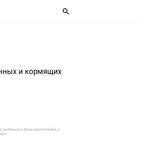
нных и кормящих
от выбранного Вами маркетплейса, а
идки