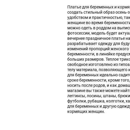
Платье для беременных и корм
создать стильный образ осень-
удобством и практичностью, т
женщине во время беременности
можно одеть в роддом на выпис
фотосессии, модель будет актуа
вечернее праздничное платье н
разрабатывает одежду для буду
изменений пропорций женского 
беременности, в линейке преду
больших размеров. Теплое трик
свободное изготовлено из гипоа
телу материала, позволяющего
для беременных идеально садит
сроке беременности, кроме того
носить после родов, и как дома
магазине вы также можете найт
леггинсы, лосины, штаны, брюки
футболки, рубашка, колготки, х
для беременных и другую одежд
кормящих женщин.