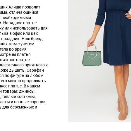
ящих Алиша позволит
зима, отличающийся
ак необходимыми
. Нарядное платье
ку или использовать для
льна в офис или как
а праздник. Наш бренд
щих мам с учетом
тела во время
смотрены платья
отажное платье
ллергенного приятного к
 коже дышать. Сарафан
ся по фигуре на любом
, его можно продолжать
шнее платье. В нашем
и товары: джинсы,
, теплые костюмы,
алаты и ночные сорочки
у для беременных и