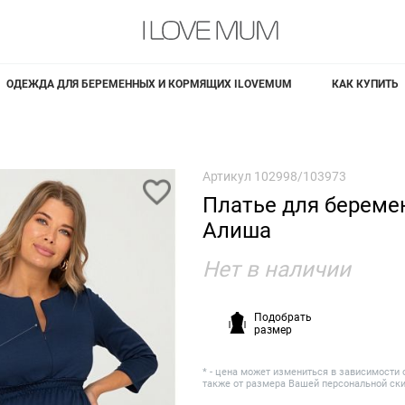
ОДЕЖДА ДЛЯ БЕРЕМЕННЫХ И КОРМЯЩИХ ILOVEMUM
КАК КУПИТЬ
Артикул
102998/103973
Платье для береме
Алиша
Нет в наличии
Подобрать
размер
* - цена может измениться в зависимости 
также от размера Вашей персональной ск