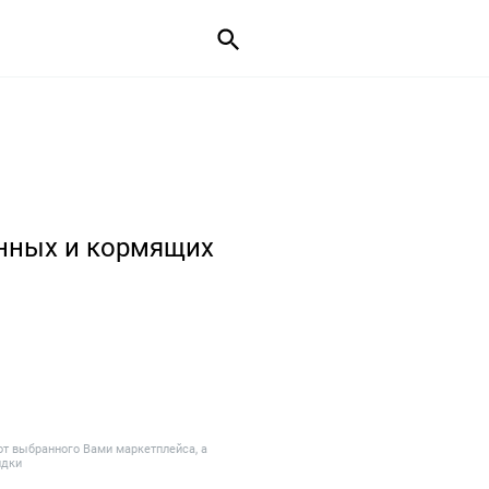
нных и кормящих
от выбранного Вами маркетплейса, а
идки