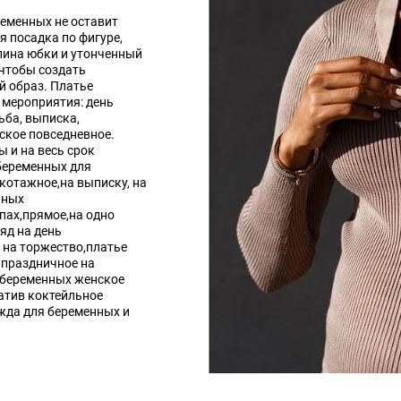
еменных не оставит
 посадка по фигуре,
лина юбки и утонченный
чтобы создать
 образ. Платье
 мероприятия: день
ьба, выписка,
нское повседневное.
 и на весь срок
 беременных для
котажное,на выписку, на
нных
апах,прямое,на одно
яд на день
 на торжество,платье
 праздничное на
я беременных женское
атив коктейльное
жда для беременных и