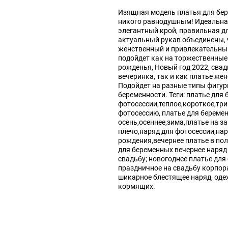
Изящная модель платья для бер
никого равнодушным! Идеальная
элегантный крой, правильная д
актуальный рукав объединены, 
женственный и привлекательный
подойдет как на торжественные
рожденья, Новый год 2022, свад
вечеринка, так и как платье же
Подойдет на разные типы фигуры
беременности. Теги: платье для
фотосессии,теплое,короткое,три
фотосессию, платье для береме
осень,осеннее,зима,платье на з
плечо,наряд для фотосессии,нар
рождения,вечернее платье в пол
для беременных вечернее наряд
свадьбу; новогоднее платье дл
праздничное на свадьбу корпор
шикарное блестящее наряд, оде
кормящих.