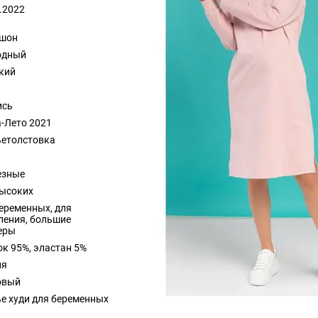
.2022
шон
одный
кий
ись
-Лето 2021
ьетолстовка
езные
высоких
еременных, для
ления, большие
еры
к 95%, эластан 5%
ия
овый
е худи для беременных