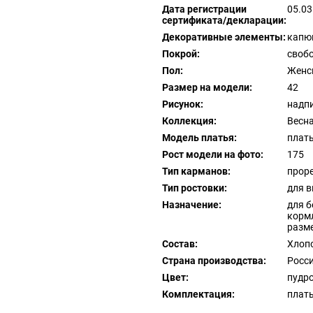
Дата регистрации
05.03
сертификата/декларации:
Декоративные элементы:
капю
Покрой:
своб
Пол:
Женс
Размер на модели:
42
Рисунок:
надп
Коллекция:
Весна
Модель платья:
плат
Рост модели на фото:
175
Тип карманов:
прор
Тип ростовки:
для 
Назначение:
для б
корм
разм
Состав:
Хлопо
Страна производства:
Росс
Цвет:
пудр
Комплектация:
плать