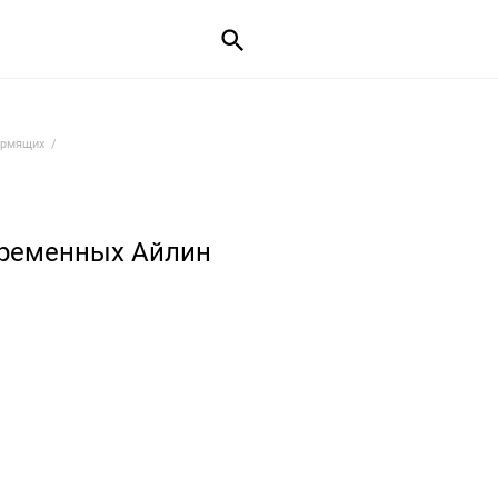
ормящих
еременных Айлин