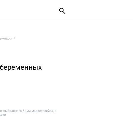
ормящих
 беременных
от выбранного Вами маркетплейса, а
идки