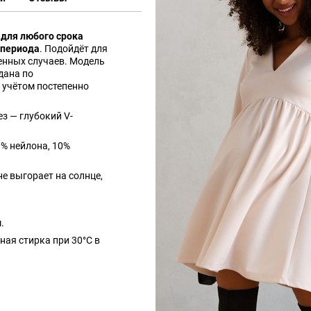
 для любого срока
 периода
. Подойдёт для
енных случаев. Модель
дана по
 учётом постепенно
ез — глубокий V-
0% нейлона, 10%
не выгорает на солнце,
.
ная стирка при 30°С в