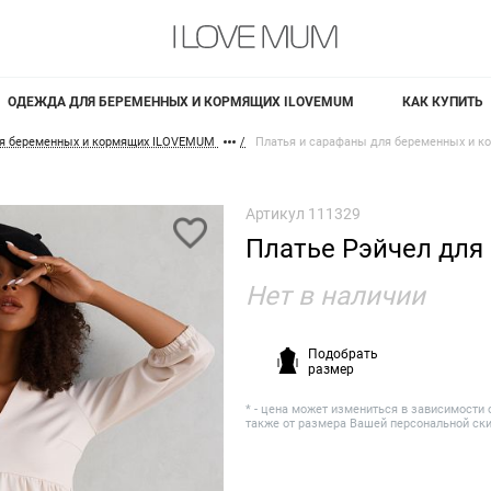
ОДЕЖДА ДЛЯ БЕРЕМЕННЫХ И КОРМЯЩИХ ILOVEMUM
КАК КУПИТЬ
я беременных и кормящих ILOVEMUM
Платья и сарафаны для беременных и к
Артикул
111329
Платье Рэйчел для
Нет в наличии
Подобрать
размер
* - цена может измениться в зависимости 
также от размера Вашей персональной ск