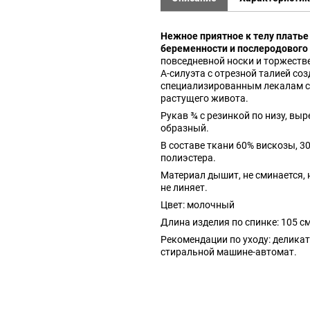
Нежное приятное к телу платье
беременности и послеродового
повседневной носки и торжеств
А-силуэта с отрезной талией соз
специализированным лекалам с
растущего живота.
Рукав ¾ с резинкой по низу, выр
образный.
В составе ткани 60% вискозы, 3
полиэстера.
Материал дышит, не сминается, 
не линяет.
Цвет: молочный
Длина изделия по спинке: 105 см
Рекомендации по уходу: деликат
стиральной машине-автомат.