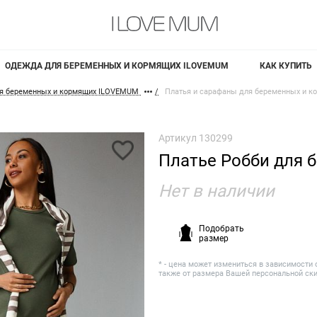
ОДЕЖДА ДЛЯ БЕРЕМЕННЫХ И КОРМЯЩИХ ILOVEMUM
КАК КУПИТЬ
я беременных и кормящих ILOVEMUM
Платья и сарафаны для беременных и к
Артикул
130299
Платье Робби для 
Нет в наличии
Подобрать
размер
* - цена может измениться в зависимости 
также от размера Вашей персональной ск