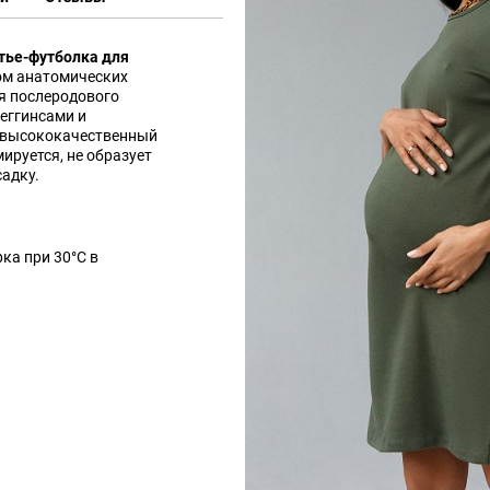
тье-футболка для
том анатомических
я послеродового
леггинсами и
 высококачественный
ируется, не образует
садку.
ка при 30°С в