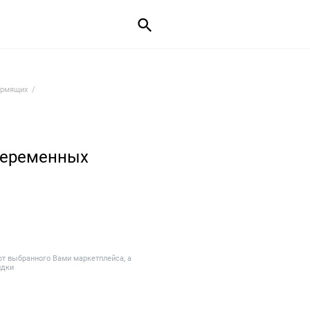
ормящих
беременных
от выбранного Вами маркетплейса, а
идки