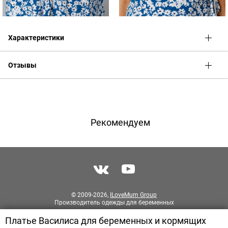
Характеристики
Отзывы
Оценка
Имя
Рекомендуем
Телефон
Отзыв
© 2009-2026,
ILoveMum Group
Производитель одежды для беременных
Платье Василиса для беременных и кормящих
Разработка сайта
PIXITE